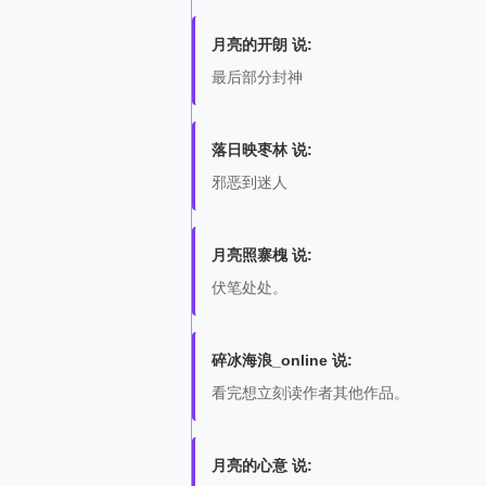
月亮的开朗 说:
最后部分封神
落日映枣林 说:
邪恶到迷人
月亮照寨槐 说:
伏笔处处。
碎冰海浪_online 说:
看完想立刻读作者其他作品。
月亮的心意 说: