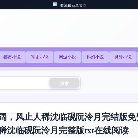
收藏最新章节网
都市小说
军史小说
网游小说
科幻小说
灵异小说
搜索
阔，风止人稀沈临砚阮泠月完结版免
稀沈临砚阮泠月完整版txt在线阅读