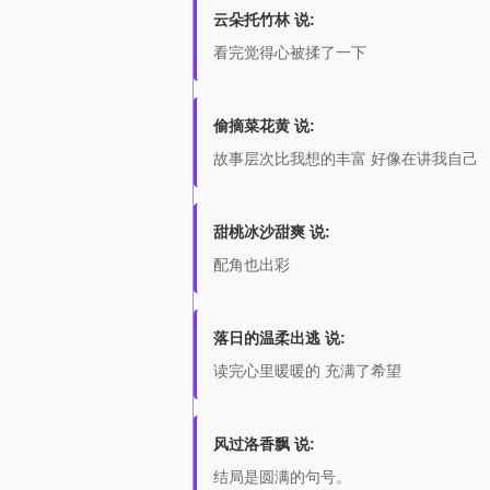
云朵托竹林 说:
看完觉得心被揉了一下
偷摘菜花黄 说:
故事层次比我想的丰富 好像在讲我自己
甜桃冰沙甜爽 说:
配角也出彩
落日的温柔出逃 说:
读完心里暖暖的 充满了希望
风过洛香飘 说:
结局是圆满的句号。