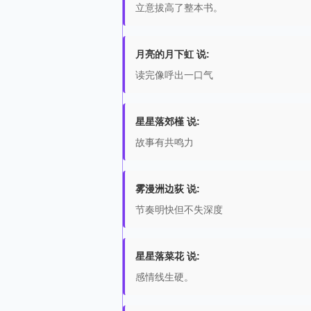
立意拔高了整本书。
月亮的月下虹 说:
读完像呼出一口气
星星落郊槿 说:
故事有共鸣力
雾漫洲边荻 说:
节奏明快但不失深度
星星落菜花 说:
感情线生硬。