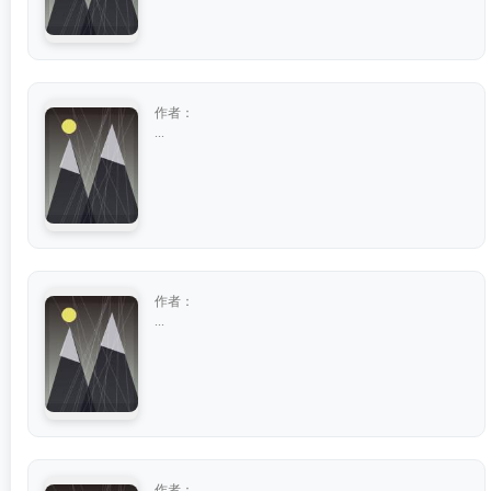
作者：
...
作者：
...
作者：