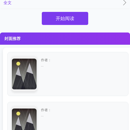
全文
开始阅读
封面推荐
作者：
...
作者：
...