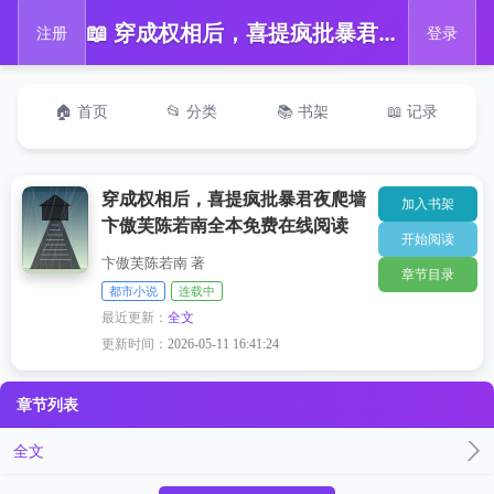
📖 穿成权相后，喜提疯批暴君夜爬墙卞傲芙陈若南全本免费在线阅读
注册
登录
🏠 首页
📂 分类
📚 书架
📖 记录
穿成权相后，喜提疯批暴君夜爬墙
加入书架
卞傲芙陈若南全本免费在线阅读
开始阅读
卞傲芙陈若南 著
章节目录
都市小说
连载中
最近更新：
全文
更新时间：
2026-05-11 16:41:24
章节列表
全文