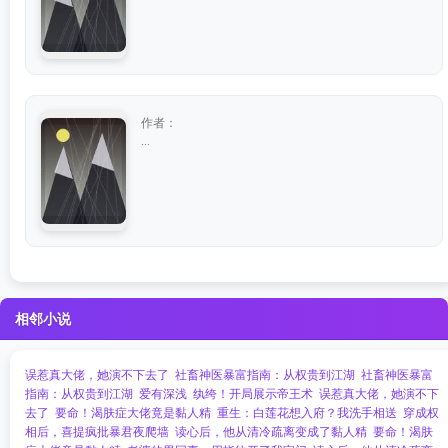
作者：
...
相邻小说
误惹真大佬，她演不下去了
社畜神医暴富指南：从权贵到江湖
社畜神医暴富
指南：从权贵到江湖
爱有深浅
纨绔！开局展示帝王术
误惹真大佬，她演不下
去了
要命！渴肤症大佬竟是黏人精
重生：白莲花想入府？我洗手相送
穿成权
相后，喜提疯批暴君夜爬墙
读心后，他从清冷疏离变成了黏人精
要命！渴肤