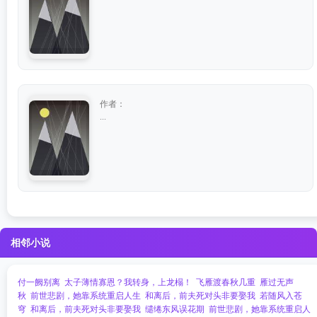
作者：
...
相邻小说
付一阙别离
太子薄情寡恩？我转身，上龙榻！
飞雁渡春秋几重
雁过无声
秋
前世悲剧，她靠系统重启人生
和离后，前夫死对头非要娶我
若随风入苍
穹
和离后，前夫死对头非要娶我
缱绻东风误花期
前世悲剧，她靠系统重启人