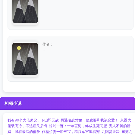
作者：
...
相邻小说
我有99个大佬师父，下山即无敌
再遇暗恋对象，他竟要和我谈恋爱！
京圈大
佬装高冷，不追后又后悔
惊鸿一瞥：十年宦海，终成生死同盟
旁人不解的婚
姻，藏着最深的偏爱
作精娇妻一胎三宝，糙汉军官追着宠
九阳焚天决
东莞之