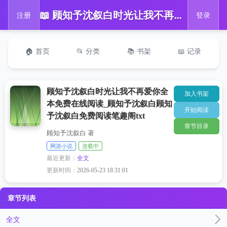
📖 顾知予沈叙白时光让我不再爱你全本免费在线阅读_顾知予沈叙白顾知予沈叙白免费阅读笔趣阁txt
注册
登录
🏠 首页
📂 分类
📚 书架
📖 记录
顾知予沈叙白时光让我不再爱你全
加入书架
本免费在线阅读_顾知予沈叙白顾知
开始阅读
予沈叙白免费阅读笔趣阁txt
章节目录
顾知予沈叙白 著
网游小说
连载中
最近更新：
全文
更新时间：
2026-05-23 18:31:01
章节列表
全文