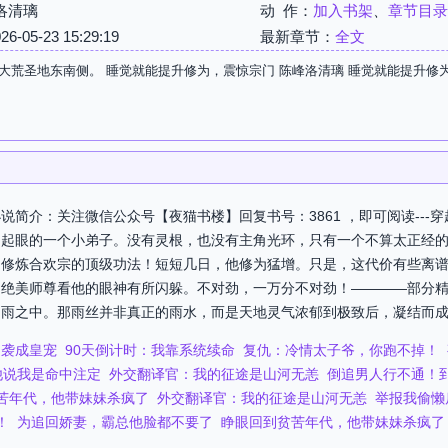
洛清璃
动 作：
加入书架
、
章节目录
05-23 15:29:19
最新章节：
全文
大荒圣地东南侧。 睡觉就能提升修为，震惊宗门 陈峰洛清璃 睡觉就能提升修
说简介：关注微信公众号【夜猫书楼】回复书号：3861 ，即可阅读---
不起眼的一个小弟子。没有灵根，也没有主角光环，只有一个不算太正经
是修炼合欢宗的顶级功法！短短几日，他修为猛增。只是，这代价有些离
，绝美师尊看他的眼神有所闪躲。不对劲，一万分不对劲！————部分
雨之中。那雨丝并非真正的雨水，而是天地灵气浓郁到极致后，凝结而成的
逆袭成皇宠
90天倒计时：我靠系统续命
复仇：冷情太子爷，你跑不掉！
他说我是命中注定
外交翻译官：我的征途是山河无恙
倒追男人行不通！
苦年代，他带妹妹杀疯了
外交翻译官：我的征途是山河无恙
举报我偷懒
！
为追回娇妻，霸总他脸都不要了
睁眼回到贫苦年代，他带妹妹杀疯了