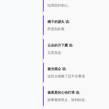
结局回归初心。
橘子的源头 说:
昂贵到距离
云朵的月下露 说:
立意高远
极光观众 说:
这段太细腻了忍不住重读
偷星星的心动灯塔 说:
故事戛然而止，恰到好处。