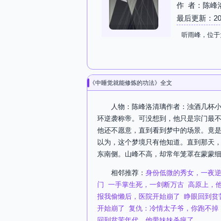
作 者：陈峰
最后更新：2026-
听雨峰，位于
《中睡觉就能修炼的功法》全文
人物：陈峰洛清璃作者：浊酒几杯小
环逆袭称帝。可没想到，他只是宗门最
他还不愿意，直到看到梦中的场景。竟
以为，这个梦境只有他知道。直到那天
东南侧。山峰不高，却常年笼罩在蒙蒙细
相邻推荐：
身份低微的秀女，一夜
门
一手掌生死，一剑断万古
高原上，
报我偷懒后，医院开始崩了
睁眼回到贫
开始崩了
复仇：冷情太子爷，你跑不掉
回到贫苦年代，他带妹妹杀疯了