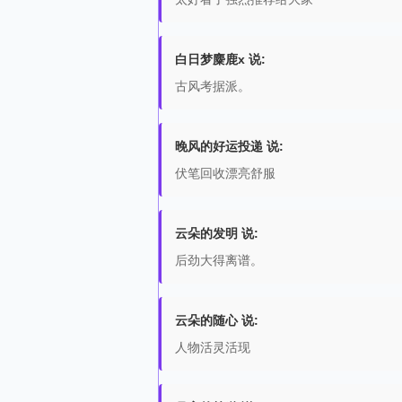
白日梦麋鹿x 说:
古风考据派。
晚风的好运投递 说:
伏笔回收漂亮舒服
云朵的发明 说:
后劲大得离谱。
云朵的随心 说:
人物活灵活现