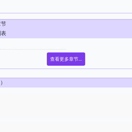
章节
列表
查看更多章节...
条）