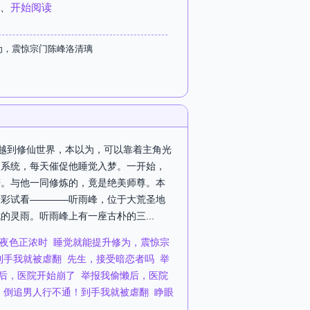
、
开始阅读
为，震惊宗门陈峰洛清璃
穿越到修仙世界，本以为，可以靠着主角光
的系统，每天催促他睡觉入梦。一开始，
谱。与他一同修炼的，竟是绝美师尊。本
精彩试看————听雨峰，位于大荒圣地
灵雨。听雨峰上有一座古朴的三...
夜色正浓时
睡觉就能提升修为，震惊宗
到手我就被虐翻
先生，接受暗恋者吗
举
后，医院开始崩了
举报我偷懒后，医院
倒追男人行不通！到手我就被虐翻
睁眼