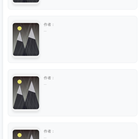
作者：
...
作者：
...
作者：
...