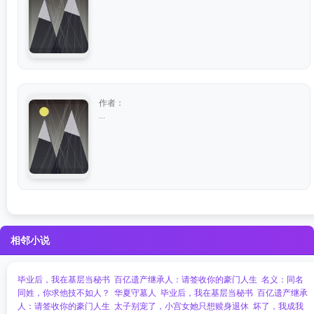
作者：
...
相邻小说
毕业后，我在基层当秘书
百亿遗产继承人：请签收你的豪门人生
名义：同名
同姓，你求他技不如人？
华夏守墓人
毕业后，我在基层当秘书
百亿遗产继承
人：请签收你的豪门人生
太子别宠了，小宫女她只想赎身退休
坏了，我成我