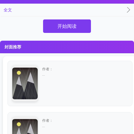
全文
开始阅读
封面推荐
作者：
...
作者：
...