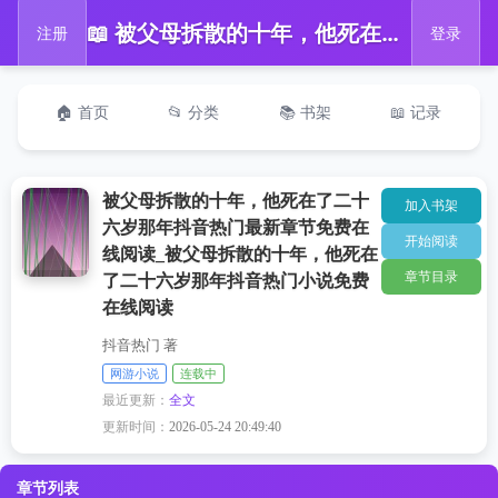
📖 被父母拆散的十年，他死在了二十六岁那年抖音热门最新章节免费在线阅读_被父母拆散的十年，他死在了二十六岁那年抖音热门小说免费在线阅读
注册
登录
🏠 首页
📂 分类
📚 书架
📖 记录
被父母拆散的十年，他死在了二十
加入书架
六岁那年抖音热门最新章节免费在
开始阅读
线阅读_被父母拆散的十年，他死在
章节目录
了二十六岁那年抖音热门小说免费
在线阅读
抖音热门 著
网游小说
连载中
最近更新：
全文
更新时间：
2026-05-24 20:49:40
章节列表