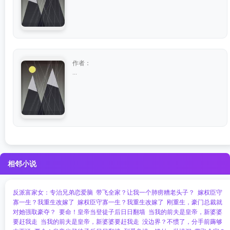
作者：
...
相邻小说
反派富家女：专治兄弟恋爱脑
带飞全家？让我一个肺痨糟老头子？
嫁权臣守
寡一生？我重生改嫁了
嫁权臣守寡一生？我重生改嫁了
刚重生，豪门总裁就
对她强取豪夺？
要命！皇帝当登徒子后日日翻墙
当我的前夫是皇帝，新婆婆
要赶我走
当我的前夫是皇帝，新婆婆要赶我走
没边界？不惯了，分手前薅够