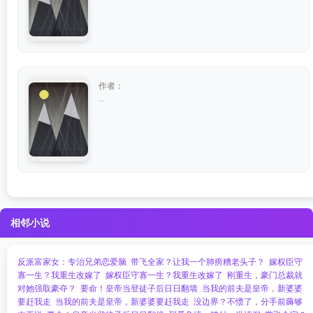
作者：
...
相邻小说
反派富家女：专治兄弟恋爱脑
带飞全家？让我一个肺痨糟老头子？
嫁权臣守
寡一生？我重生改嫁了
嫁权臣守寡一生？我重生改嫁了
刚重生，豪门总裁就
对她强取豪夺？
要命！皇帝当登徒子后日日翻墙
当我的前夫是皇帝，新婆婆
要赶我走
当我的前夫是皇帝，新婆婆要赶我走
没边界？不惯了，分手前薅够