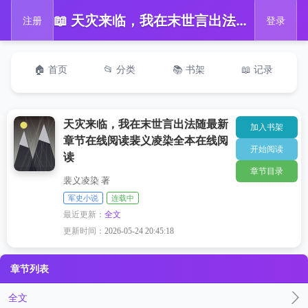
📖 天灾来临，我在末世言出法随最新章节在线阅读裴义凌染全本在线阅读
注册
登录
🏠 首页
📂 分类
📚 书架
📖 记录
天灾来临，我在末世言出法随最新
加入书架
章节在线阅读裴义凌染全本在线阅
开始阅读
读
章节目录
裴义凌染 著
军史小说
连载中
最近更新：
全文
更新时间：
2026-05-24 20:45:18
章节列表
全文