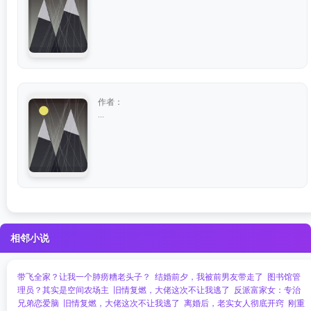
作者：
...
相邻小说
带飞全家？让我一个肺痨糟老头子？
结婚前夕，我被前男友带走了
图书馆管
理员？其实是空间农场主
旧情复燃，大佬这次不让我逃了
反派富家女：专治
兄弟恋爱脑
旧情复燃，大佬这次不让我逃了
离婚后，老实女人彻底开窍
刚重