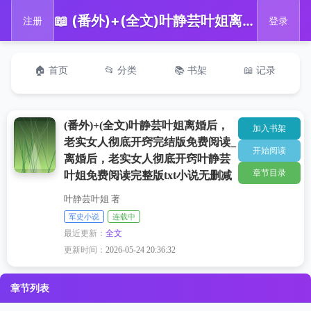
📖 (番外)+(全文)叶静芸叶姐离婚后，老实女人彻底开窍完结版免费阅读_离婚后，老实女人彻底开窍叶静芸叶姐免费阅读完整版txt小说无删减
注册
登录
🏠 首页
📂 分类
📚 书架
📖 记录
(番外)+(全文)叶静芸叶姐离婚后，
加入书架
老实女人彻底开窍完结版免费阅读_
开始阅读
离婚后，老实女人彻底开窍叶静芸
章节目录
叶姐免费阅读完整版txt小说无删减
叶静芸叶姐 著
军史小说
连载中
最近更新：
全文
更新时间：
2026-05-24 20:36:32
章节列表