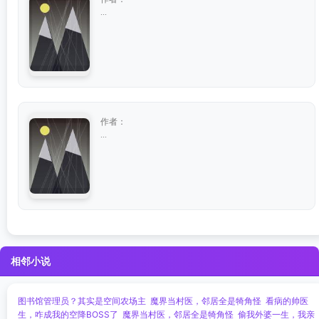
...
作者：
...
相邻小说
图书馆管理员？其实是空间农场主
魔界当村医，邻居全是犄角怪
看病的帅医
生，咋成我的空降BOSS了
魔界当村医，邻居全是犄角怪
偷我外婆一生，我亲