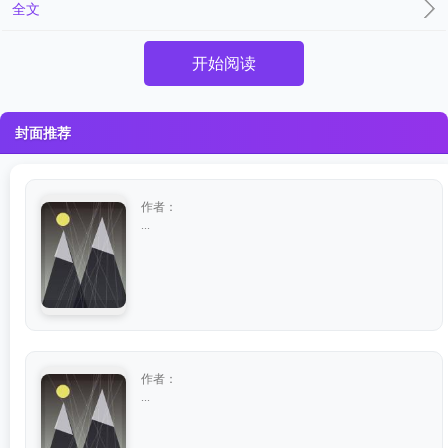
全文
开始阅读
封面推荐
作者：
...
作者：
...