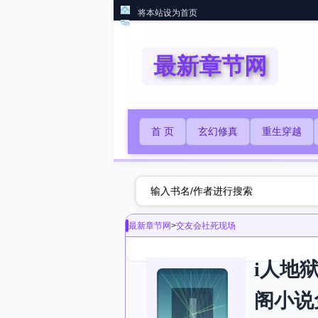
将本站设为首页
最新章节网
首 页
玄幻修真
重生穿越
最新章节网
>
交友会社死现场
i人地
阁小说