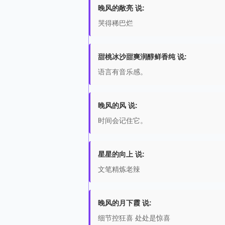
晚风的敞亮 说:
哭得稀巴烂
甜桃冰沙甜爽润醇鲜香纯 说:
语言有音乐感。
晚风的风 说:
时间会记住它。
星星的向上 说:
文笔精炼老辣
晚风的月下霞 说:
细节控狂喜 处处是惊喜