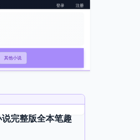
登录
注册
其他小说
小说完整版全本笔趣