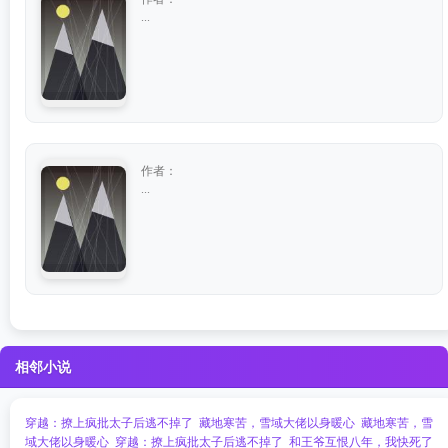
...
作者：
...
相邻小说
穿越：撩上疯批太子后逃不掉了
藏地寒苦，雪域大佬以身暖心
藏地寒苦，雪
域大佬以身暖心
穿越：撩上疯批太子后逃不掉了
和王爷互恨八年，我快死了