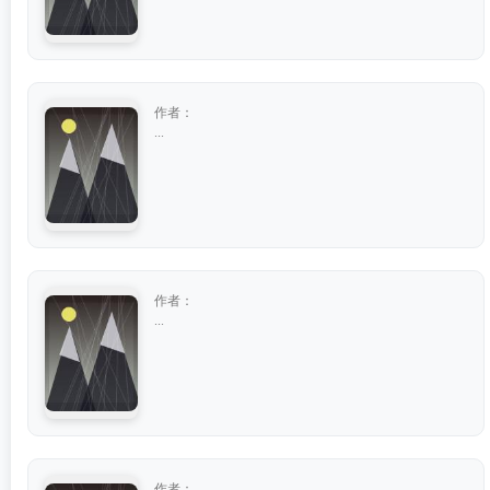
作者：
...
作者：
...
作者：