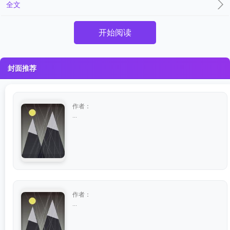
全文
开始阅读
封面推荐
作者：
...
作者：
...