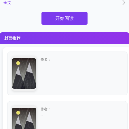
全文
开始阅读
封面推荐
作者：
...
作者：
...