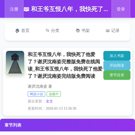
📖 和王爷互恨八年，我快死了他爱了？谢厌沈南姿完整版免费在线阅读_和王爷互恨八年，我快死了他爱了？谢厌沈南姿完结版免费阅读
注册
登录
🏠 首页
📂 分类
📚 书架
📖 记录
和王爷互恨八年，我快死了他爱
加入书架
了？谢厌沈南姿完整版免费在线阅
开始阅读
读_和王爷互恨八年，我快死了他爱
章节目录
了？谢厌沈南姿完结版免费阅读
谢厌沈南姿 著
网游小说
连载中
最近更新：
全文
更新时间：
2026-01-13 15:56:50
章节列表