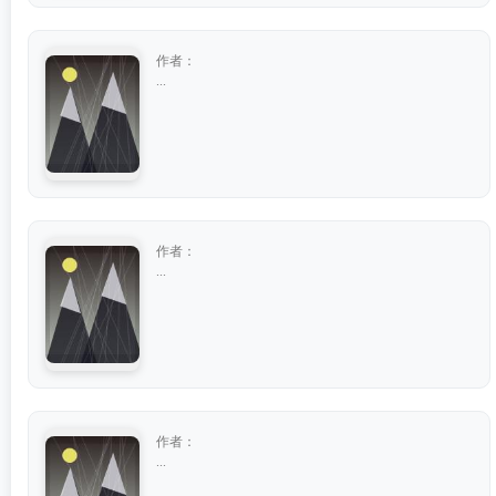
作者：
...
作者：
...
作者：
...