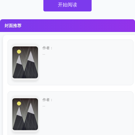
开始阅读
封面推荐
作者：
...
作者：
...