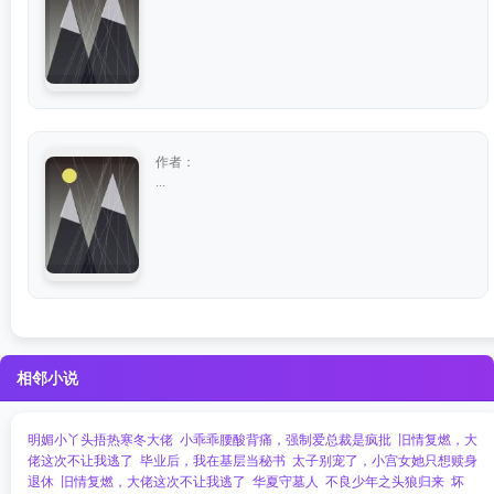
作者：
...
相邻小说
明媚小丫头捂热寒冬大佬
小乖乖腰酸背痛，强制爱总裁是疯批
旧情复燃，大
佬这次不让我逃了
毕业后，我在基层当秘书
太子别宠了，小宫女她只想赎身
退休
旧情复燃，大佬这次不让我逃了
华夏守墓人
不良少年之头狼归来
坏