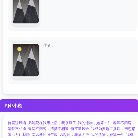
作者：
...
相邻小说
倚窗送风语
弟媳死在我床上后，我杀疯了
我的遗物，她算一件
春深不归客，
清梦不相逢
春深不归客，清梦不相逢
倚窗送风语
我成为擦边主播后，初恋怒
砸百万让我脱
南风卷尽旧年痕
风起时，花落无声
我的遗物，她算一件
我成