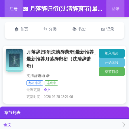
📖 月落辞归衍(沈清辞萧珩)最新推荐_最新推荐月落辞归衍（沈清辞萧珩）
注册
登录
🏠 首页
📂 分类
📚 书架
📖 记录
月落辞归衍(沈清辞萧珩)最新推荐_
加入书架
最新推荐月落辞归衍（沈清辞萧
开始阅读
珩）
章节目录
沈清辞萧珩 著
都市小说
连载中
最近更新：
全文
更新时间：
2026-02-28 23:21:06
章节列表
全文